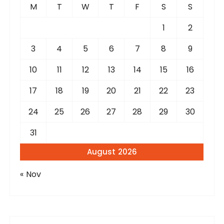
f
M
T
W
T
F
S
S
o
r
1
2
:
3
4
5
6
7
8
9
10
11
12
13
14
15
16
17
18
19
20
21
22
23
24
25
26
27
28
29
30
31
August 2026
« Nov