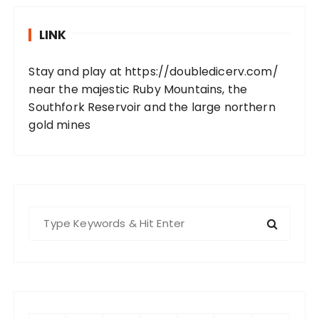
LINK
Stay and play at https://doubledicerv.com/
near the majestic Ruby Mountains, the
Southfork Reservoir and the large northern
gold mines
S
e
a
r
c
h