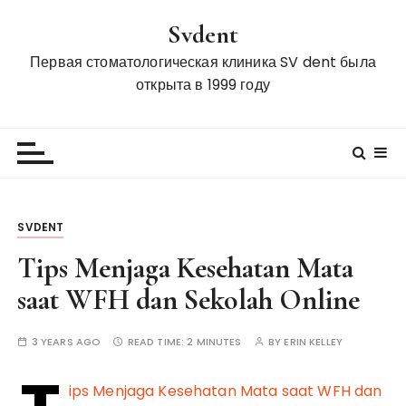
S
Svdent
k
i
Первая стоматологическая клиника SV dent была
p
открыта в 1999 году
t
o
c
o
n
t
SVDENT
e
n
Tips Menjaga Kesehatan Mata
t
saat WFH dan Sekolah Online
3 YEARS AGO
READ TIME:
2 MINUTES
BY
ERIN KELLEY
ips Menjaga Kesehatan Mata saat WFH dan