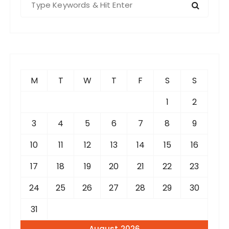
e
a
r
c
h
f
M
T
W
T
F
S
S
o
r
1
2
:
3
4
5
6
7
8
9
10
11
12
13
14
15
16
17
18
19
20
21
22
23
24
25
26
27
28
29
30
31
August 2026