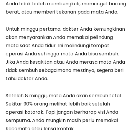
Anda tidak boleh membungkuk, memungut barang
berat, atau memberi tekanan pada mata Anda.
Untuk minggu pertama, dokter Anda kemungkinan
akan menyarankan Anda memakai pelindung
mata saat Anda tidur. Ini melindungi tempat
operasi Anda sehingga mata Anda bisa sembuh.
Jika Anda kesakitan atau Anda merasa mata Anda
tidak sembuh sebagaimana mestinya, segera beri
tahu dokter Anda.
Setelah 8 minggu, mata Anda akan sembuh total.
Sekitar 90% orang melihat lebih baik setelah
operasi katarak. Tapi jangan berharap visi Anda
sempurna. Anda mungkin masih perlu memakai
kacamata atau lensa kontak.