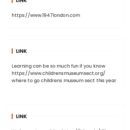
LINK
https://www.1947london.com
LINK
Learning can be so much fun if you know
https://www.childrensmuseumsect.org/
where to go childrens museum sect this year
LINK