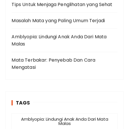
Tips Untuk Menjaga Penglihatan yang Sehat
Masalah Mata yang Paling Umum Terjadi
Amblyopia: Lindungi Anak Anda Dari Mata
Malas
Mata Terbakar: Penyebab Dan Cara
Mengatasi
TAGS
Amblyopia: Lindungi Anak Anda Dari Mata
Malas