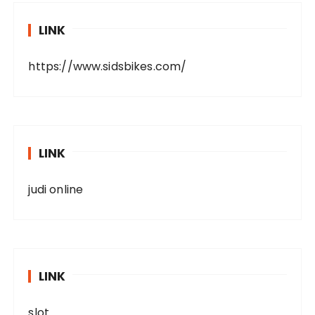
LINK
https://www.sidsbikes.com/
LINK
judi online
LINK
slot