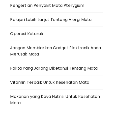
Pengertian Penyakit Mata Pterygium
Pelajari Lebih Lanjut Tentang Alergi Mata
Operasi Katarak
Jangan Membiarkan Gadget Elektronik Anda
Merusak Mata
Fakta Yang Jarang Diketahui Tentang Mata
Vitamin Terbaik Untuk Kesehatan Mata
Makanan yang Kaya Nutrisi Untuk Kesehatan
Mata