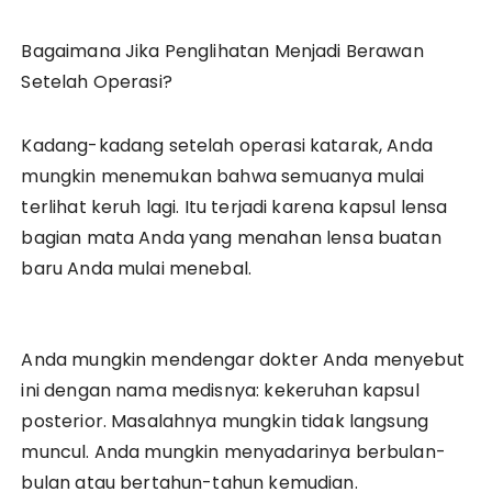
Bagaimana Jika Penglihatan Menjadi Berawan
Setelah Operasi?
Kadang-kadang setelah operasi katarak, Anda
mungkin menemukan bahwa semuanya mulai
terlihat keruh lagi. Itu terjadi karena kapsul lensa
bagian mata Anda yang menahan lensa buatan
baru Anda mulai menebal.
Anda mungkin mendengar dokter Anda menyebut
ini dengan nama medisnya: kekeruhan kapsul
posterior. Masalahnya mungkin tidak langsung
muncul. Anda mungkin menyadarinya berbulan-
bulan atau bertahun-tahun kemudian.