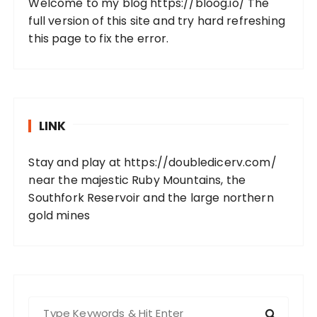
Welcome to my blog https://bloog.io/ The
full version of this site and try hard refreshing
this page to fix the error.
LINK
Stay and play at https://doubledicerv.com/
near the majestic Ruby Mountains, the
Southfork Reservoir and the large northern
gold mines
S