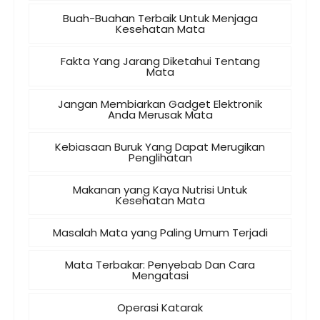
Buah-Buahan Terbaik Untuk Menjaga
Kesehatan Mata
Fakta Yang Jarang Diketahui Tentang
Mata
Jangan Membiarkan Gadget Elektronik
Anda Merusak Mata
Kebiasaan Buruk Yang Dapat Merugikan
Penglihatan
Makanan yang Kaya Nutrisi Untuk
Kesehatan Mata
Masalah Mata yang Paling Umum Terjadi
Mata Terbakar: Penyebab Dan Cara
Mengatasi
Operasi Katarak