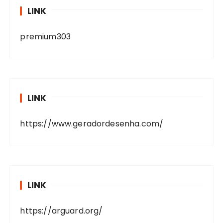
LINK
premium303
LINK
https://www.geradordesenha.com/
LINK
https://arguard.org/