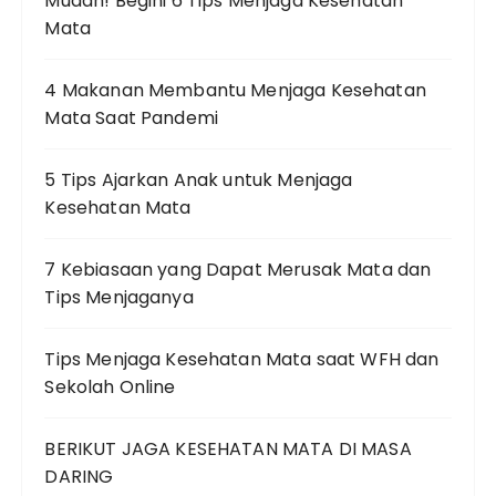
Mudah! Begini 6 Tips Menjaga Kesehatan
Mata
4 Makanan Membantu Menjaga Kesehatan
Mata Saat Pandemi
5 Tips Ajarkan Anak untuk Menjaga
Kesehatan Mata
7 Kebiasaan yang Dapat Merusak Mata dan
Tips Menjaganya
Tips Menjaga Kesehatan Mata saat WFH dan
Sekolah Online
BERIKUT JAGA KESEHATAN MATA DI MASA
DARING