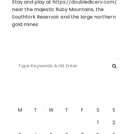
Stay and play at https://doubledicerv.com/
near the majestic Ruby Mountains, the
Southfork Reservoir and the large northern
gold mines
S
e
a
r
c
h
f
M
T
W
T
F
S
S
o
r
1
2
: