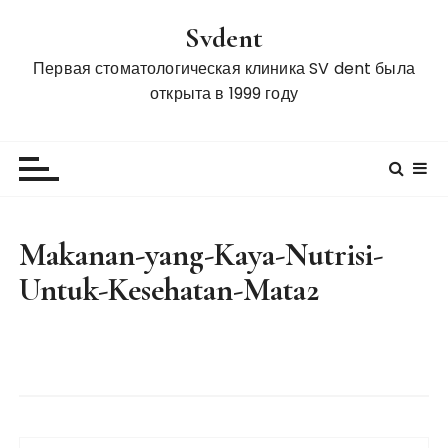
S
Svdent
k
i
Первая стоматологическая клиника SV dent была
p
открыта в 1999 году
t
o
c
o
n
t
Makanan-yang-Kaya-Nutrisi-
e
Untuk-Kesehatan-Mata2
n
t